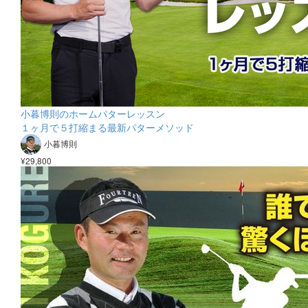
小暮博則のホームパターレッスン
１ヶ月で５打縮まる最新パターメソッド
小暮博則
¥29,800