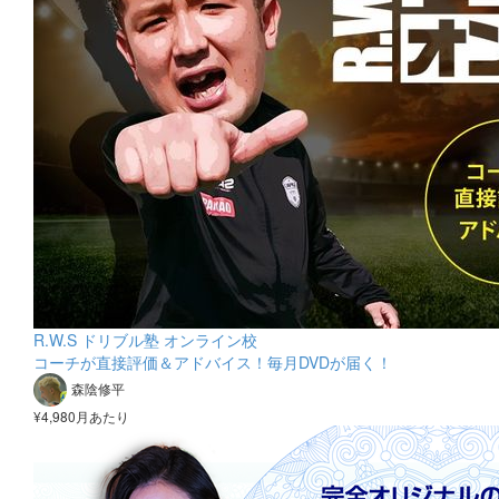
R.W.S ドリブル塾 オンライン校
コーチが直接評価＆アドバイス！毎月DVDが届く！
森陰修平
¥4,980月あたり