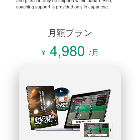
and gifts can only be shipped within Japan. Also,
coaching support is provided only in Japanese.
月額プラン
4,980
¥
/月