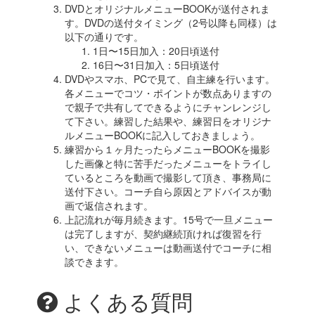
DVDとオリジナルメニューBOOKが送付されま
す。DVDの送付タイミング（2号以降も同様）は
以下の通りです。
1日〜15日加入：20日頃送付
16日〜31日加入：5日頃送付
DVDやスマホ、PCで見て、自主練を行います。
各メニューでコツ・ポイントが数点ありますの
で親子で共有してできるようにチャンレンジし
て下さい。練習した結果や、練習日をオリジナ
ルメニューBOOKに記入しておきましょう。
練習から１ヶ月たったらメニューBOOKを撮影
した画像と特に苦手だったメニューをトライし
ているところを動画で撮影して頂き、事務局に
送付下さい。コーチ自ら原因とアドバイスが動
画で返信されます。
上記流れが毎月続きます。15号で一旦メニュー
は完了しますが、契約継続頂ければ復習を行
い、できないメニューは動画送付でコーチに相
談できます。
よくある質問