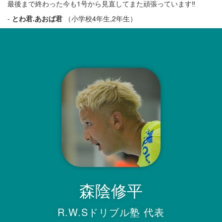
最後まで終わった今も1号から見直してまた頑張っています‼️
-
とわ君.あおば君
（小学校4年生,2年生）
森陰修平
R.W.Sドリブル塾 代表