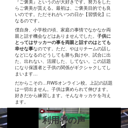
『ご褒美』というのが大好きです。努力をした
らご褒美が貰える。最初は、ご褒美目的でも良
いのです。ただそれがいつの日か【習慣化】に
なるのです。
僕自身、小学校の頃、家庭の事情でなかなか両
親と話す機会などはありませんでした。
子供に
とってはサッカーの事を両親と話すのはとても
幸せな事
なのです。ただ、やはりチームの話し
などになるのどうしても勝ち負けや、試合に出
た、出れない、活躍した、してない。この話題
になり保護者と子供の関係がギクシャクしてし
まいます…
だからこその…RWSオンライン校。上記の話題
は一切出ません。子供は褒められて伸びます。
好きだから練習します。そんなキッカケを与え
ます。
利用者の声