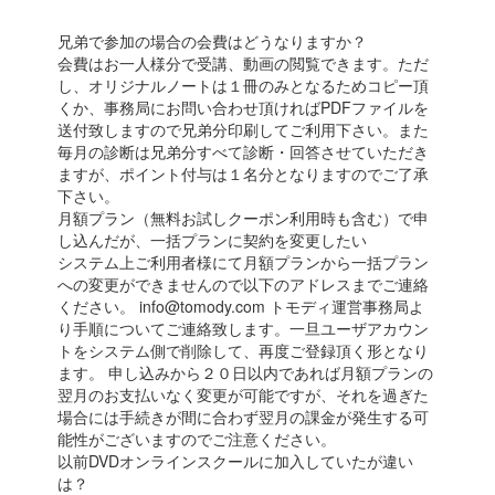
兄弟で参加の場合の会費はどうなりますか？
会費はお一人様分で受講、動画の閲覧できます。ただ
し、オリジナルノートは１冊のみとなるためコピー頂
くか、事務局にお問い合わせ頂ければPDFファイルを
送付致しますので兄弟分印刷してご利用下さい。また
毎月の診断は兄弟分すべて診断・回答させていただき
ますが、ポイント付与は１名分となりますのでご了承
下さい。
月額プラン（無料お試しクーポン利用時も含む）で申
し込んだが、一括プランに契約を変更したい
システム上ご利用者様にて月額プランから一括プラン
への変更ができませんので以下のアドレスまでご連絡
ください。 info@tomody.com トモディ運営事務局よ
り手順についてご連絡致します。一旦ユーザアカウン
トをシステム側で削除して、再度ご登録頂く形となり
ます。 申し込みから２０日以内であれば月額プランの
翌月のお支払いなく変更が可能ですが、それを過ぎた
場合には手続きが間に合わず翌月の課金が発生する可
能性がございますのでご注意ください。
以前DVDオンラインスクールに加入していたが違い
は？