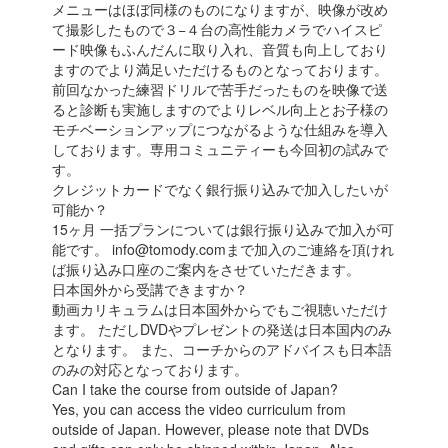
メニューはほぼ同様のものになりますが、映像が改め
て撮影したもので３−４台の高性能カメラでハイスピ
ード映像もふんだんに取り入れ、音質も向上しており
ますのでより満足いただけるものとなっております。
前回なかった練習ドリルで苦手だったものを映像で送
ると診断も実施しますのでよりレベル向上とお子様の
モチベーションアップにつながるような仕組みを導入
しております。専用コミュニティーも今回初の試みで
す。
クレジットカードでなく銀行振り込みで加入したいが
可能か？
15ヶ月 一括プランについては銀行振り込みで加入が可
能です。 info@tomody.comまで加入のご連絡を頂けれ
ば振り込み口座のご案内をさせていただきます。
日本国外から受講できますか？
動画カリキュラムは日本国外からでもご視聴いただけ
ます。 ただしDVDやプレゼントの発送は日本国内のみ
となります。 また、コーチからのアドバイスも日本語
のみの対応となっております。
Can I take the course from outside of Japan?
Yes, you can access the video curriculum from
outside of Japan. However, please note that DVDs